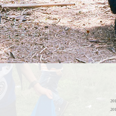
201
201